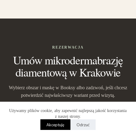
REZERWACJA
Umów mikrodermabrazję
diamentową w Krakowie
Wybierz obszar i maskę w Booksy albo zadzwoń, jeśli chcesz
potwierdzić najwłaściwszy wariant przed wizytą.
Używamy plików cookie, aby zapewnić najlepszą jakość korzystania
Umów online
z naszej strony.
Zadzwoń
Umów online
Akceptuję
Odrzuć
795 937 913